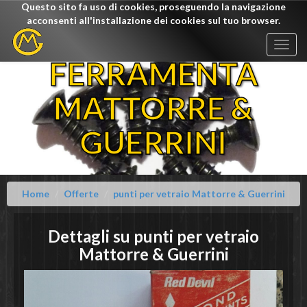
Questo sito fa uso di cookies, proseguendo la navigazione
acconsenti all'installazione dei cookies sul tuo browser.
Togg
navig
FERRAMENTA
MATTORRE &
GUERRINI
Home
Offerte
punti per vetraio Mattorre & Guerrini
Dettagli su
punti per vetraio
Mattorre & Guerrini