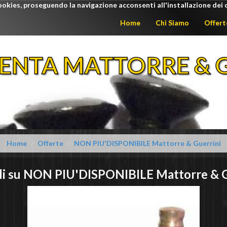
ookies, proseguendo la navigazione acconsenti all'installazione dei 
Home
Chi Siamo
Offert
ENTA MATTORRE & G
Home
Offerte
NON PIU'DISPONIBILE Mattorre & Guerrini
li su
NON PIU'DISPONIBILE
Mattorre & G