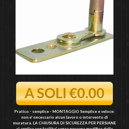
A SOLI €0.00
Pratico - semplice - MONTAGGIO Semplice e veloce:
non e' necessario alcun lavoro o intervento di
muratura. LA CHIUSURA DI SICUREZZA PER PERSIANE
si applica con facilita' senza nessuna modifica della