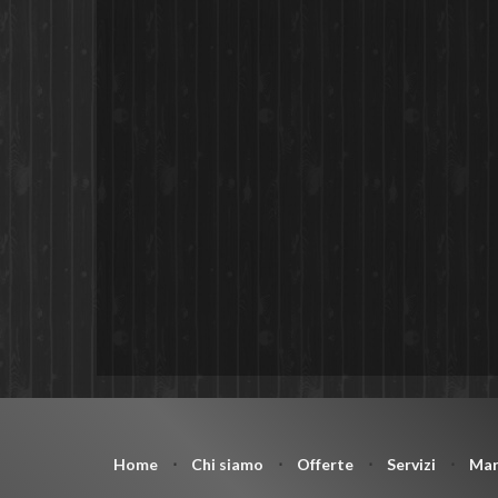
Home
⋅
Chi siamo
⋅
Offerte
⋅
Servizi
⋅
Mar