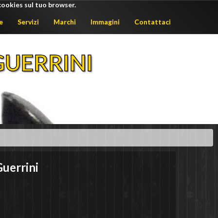
cookies sul tuo browser.
e
Servizi
Marchi
Immagini
Contattaci
UERRINI
uerrini