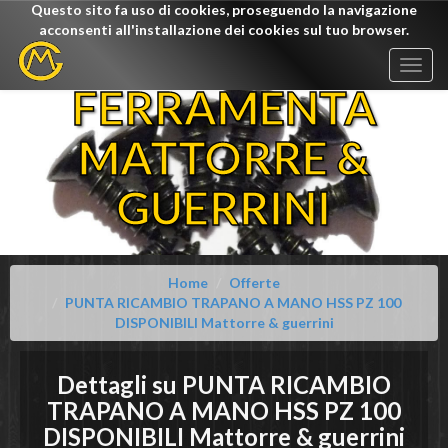
Questo sito fa uso di cookies, proseguendo la navigazione
acconsenti all'installazione dei cookies sul tuo browser.
Togg
navig
FERRAMENTA
MATTORRE &
GUERRINI
Home
Offerte
PUNTA RICAMBIO TRAPANO A MANO HSS PZ 100
DISPONIBILI Mattorre & guerrini
Dettagli su
PUNTA RICAMBIO
TRAPANO A MANO HSS PZ 100
DISPONIBILI
Mattorre & guerrini