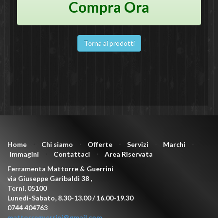
Compra Ora
Torna ai prodotti
Home
⋅
Chi siamo
⋅
Offerte
⋅
Servizi
⋅
Marchi
⋅
Immagini
⋅
Contattaci
⋅
Area Riservata
Ferramenta Mattorre & Guerrini
via Giuseppe Garibaldi 38
,
Terni
,
05100
Lunedì-Sabato, 8.30-13.00 / 16.00-19.30
0744 404763
mattorreguerrini@gmail.com