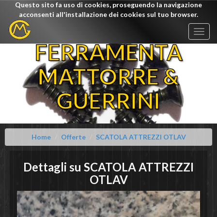
Questo sito fa uso di cookies, proseguendo la navigazione
acconsenti all'installazione dei cookies sul tuo browser.
Togg
navig
FERRAMENTA
MATTORRE &
GUERRINI
Home
Offerte
SCATOLA ATTREZZI OTLAV
Dettagli su
SCATOLA ATTREZZI
OTLAV