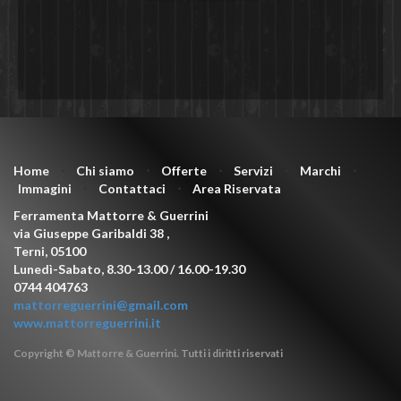
Home
⋅
Chi siamo
⋅
Offerte
⋅
Servizi
⋅
Marchi
⋅
Immagini
⋅
Contattaci
⋅
Area Riservata
Ferramenta Mattorre & Guerrini
via Giuseppe Garibaldi 38
,
Terni
,
05100
Lunedì-Sabato, 8.30-13.00 / 16.00-19.30
0744 404763
mattorreguerrini@gmail.com
www.mattorreguerrini.it
Copyright © Mattorre & Guerrini. Tutti i diritti riservati