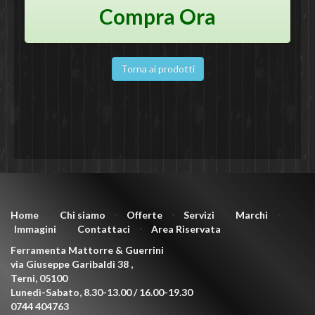
Compra Ora
Torna ai prodotti
Home
⋅
Chi siamo
⋅
Offerte
⋅
Servizi
⋅
Marchi
⋅
Immagini
⋅
Contattaci
⋅
Area Riservata
Ferramenta Mattorre & Guerrini
via Giuseppe Garibaldi 38
,
Terni
,
05100
Lunedì-Sabato, 8.30-13.00 / 16.00-19.30
0744 404763