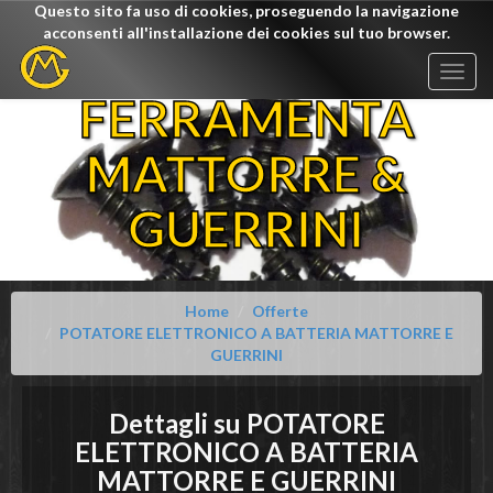
Questo sito fa uso di cookies, proseguendo la navigazione
acconsenti all'installazione dei cookies sul tuo browser.
Togg
navig
FERRAMENTA
MATTORRE &
GUERRINI
Home
Offerte
POTATORE ELETTRONICO A BATTERIA MATTORRE E
GUERRINI
Dettagli su
POTATORE
ELETTRONICO A BATTERIA
MATTORRE E GUERRINI