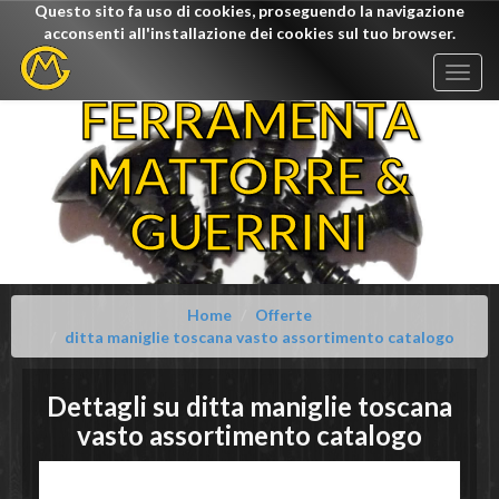
Questo sito fa uso di cookies, proseguendo la navigazione
acconsenti all'installazione dei cookies sul tuo browser.
Togg
navig
FERRAMENTA
MATTORRE &
GUERRINI
Home
Offerte
ditta maniglie toscana vasto assortimento catalogo
Dettagli su
ditta maniglie toscana
vasto assortimento catalogo