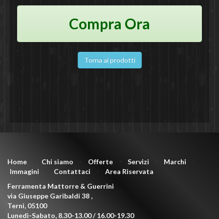
Compra Ora
Torna ai prodotti
Home
⋅
Chi siamo
⋅
Offerte
⋅
Servizi
⋅
Marchi
⋅
Immagini
⋅
Contattaci
⋅
Area Riservata
Ferramenta Mattorre & Guerrini
via Giuseppe Garibaldi 38
,
Terni
,
05100
Lunedì-Sabato, 8.30-13.00 / 16.00-19.30