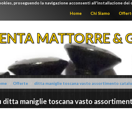
ookies, proseguendo la navigazione acconsenti all'installazione dei 
Home
Chi Siamo
Offert
ENTA MATTORRE & G
ome
Offerte
ditta maniglie toscana vasto assortimento catal
u
ditta maniglie toscana
vasto assortimen