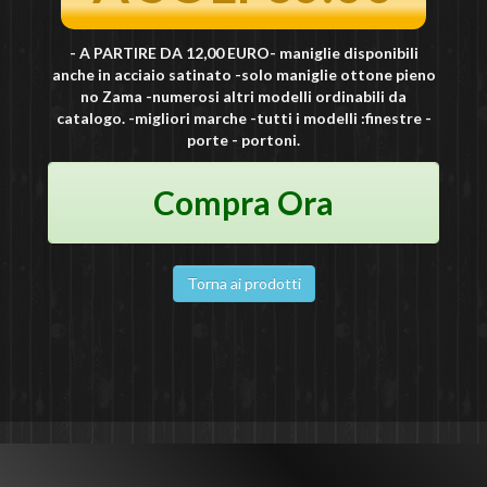
- A PARTIRE DA 12,00 EURO- maniglie disponibili
anche in acciaio satinato -solo maniglie ottone pieno
no Zama -numerosi altri modelli ordinabili da
catalogo. -migliori marche -tutti i modelli :finestre -
porte - portoni.
Compra Ora
Torna ai prodotti