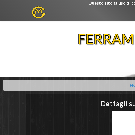
Questo sito fa uso di c
FERRAM
H
Dettagli s