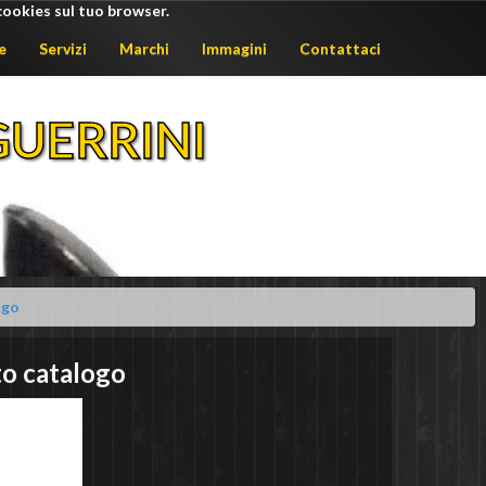
cookies sul tuo browser.
e
Servizi
Marchi
Immagini
Contattaci
UERRINI
ogo
to catalogo